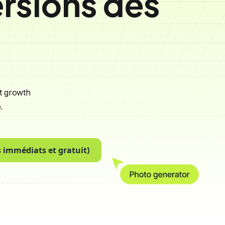
ersions dès
t growth
.
s immédiats et gratuit)