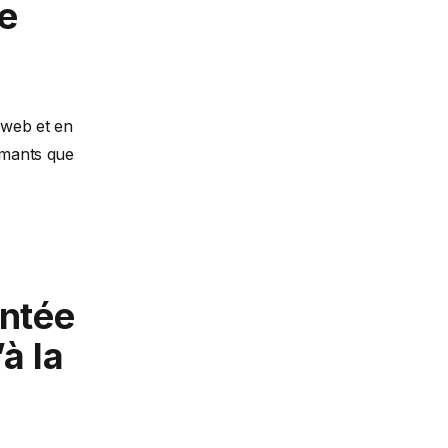
de
 web et en
rmants que
entée
à la