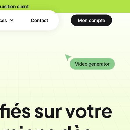
isition client
ces
ces
Contact
Contact
Mon compte
Mon compte
iés sur votre