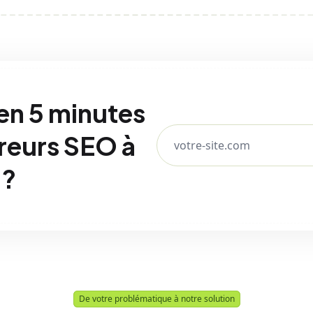
 en 5 minutes
rreurs SEO à
 ?
De votre problématique à notre solution