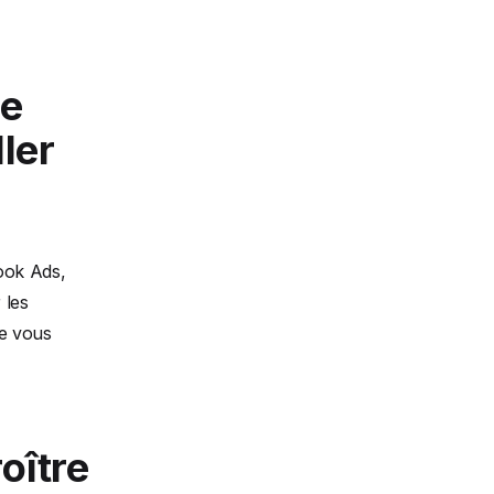
ne
ller
ook Ads,
 les
e vous
roître