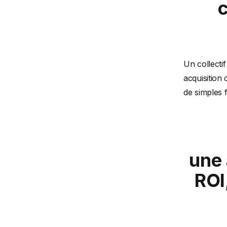
c
Un collecti
acquisition
de simples f
une 
ROI