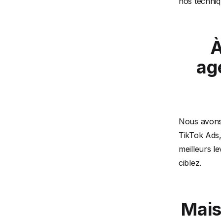
nos techni
À
age
Nous avons
TikTok Ads,
meilleurs 
ciblez.
Mais 