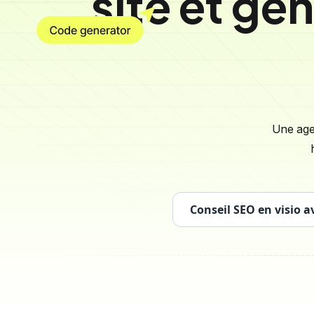
site et gé
Une age
Conseil SEO en visio a