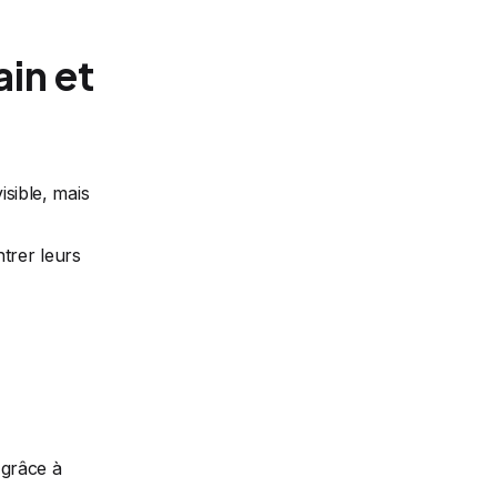
in et
isible, mais
trer leurs
 grâce à